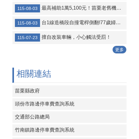
最高補助1萬5,100元！苗栗老舊機車汰舊換新 企業加碼助攻
115-08-03
行中保持安全距離，一生都不會忘記
行前做好安全檢查，避免出包在路上
台1線造橋段自撞電桿側翻!77歲婦送醫不治，消防局籲高齡駕駛注意車況
115-08-03
行人走在斑馬線上，車輛遵守停讓
擅自改裝車輛，小心觸法受罰！
115-07-23
行經路口要小心，停讓行人最安心
更多
相關連結
苗栗縣政府
頭份市路邊停車費查詢系統
交通部公路總局
竹南鎮路邊停車費查詢系統