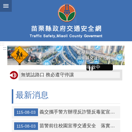
跳到主要內容區塊
:::
:::
播放中
無號誌路口 務必遵守停讓
車輛行經路口 停讓行人
最新消息
人本交通 停讓文化
專心過馬路，不要滑手機
義交攜手警方辦理反詐暨反毒駕宣導 共同守護用路安全
115-08-03
車輛主動停讓 行人專心通行
苗警前往校園宣導交通安全 落實守護學童平安
115-08-03
9月交通安全月-車輛慢看停，行人安全行