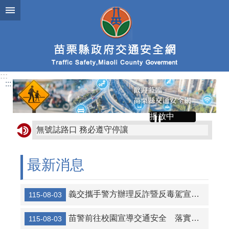
跳到主要內容區塊
:::
:::
播放中
無號誌路口 務必遵守停讓
車輛行經路口 停讓行人
最新消息
人本交通 停讓文化
專心過馬路，不要滑手機
義交攜手警方辦理反詐暨反毒駕宣導 共同守護用路安全
115-08-03
車輛主動停讓 行人專心通行
苗警前往校園宣導交通安全 落實守護學童平安
115-08-03
9月交通安全月-車輛慢看停，行人安全行