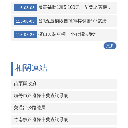
最高補助1萬5,100元！苗栗老舊機車汰舊換新 企業加碼助攻
115-08-03
行中保持安全距離，一生都不會忘記
行前做好安全檢查，避免出包在路上
台1線造橋段自撞電桿側翻!77歲婦送醫不治，消防局籲高齡駕駛注意車況
115-08-03
行人走在斑馬線上，車輛遵守停讓
擅自改裝車輛，小心觸法受罰！
115-07-23
行經路口要小心，停讓行人最安心
更多
相關連結
苗栗縣政府
頭份市路邊停車費查詢系統
交通部公路總局
竹南鎮路邊停車費查詢系統