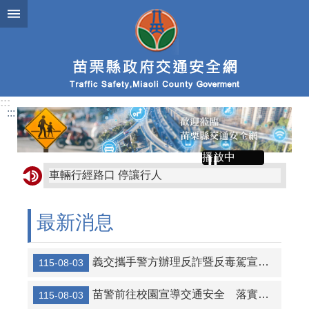
跳到主要內容區塊
:::
:::
播放中
車輛行經路口 停讓行人
人本交通 停讓文化
最新消息
專心過馬路，不要滑手機
車輛主動停讓 行人專心通行
義交攜手警方辦理反詐暨反毒駕宣導 共同守護用路安全
115-08-03
9月交通安全月-車輛慢看停，行人安全行
苗警前往校園宣導交通安全 落實守護學童平安
115-08-03
行中保持安全距離，一生都不會忘記