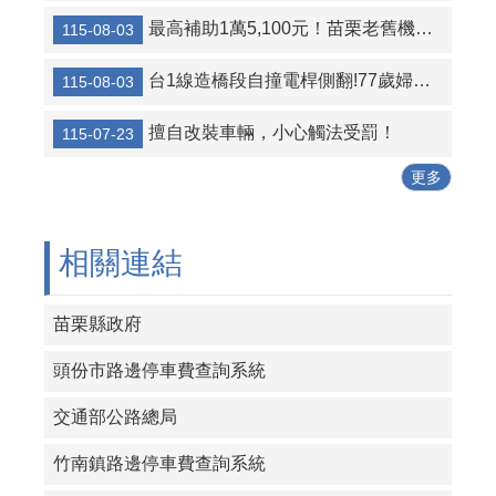
最高補助1萬5,100元！苗栗老舊機車汰舊換新 企業加碼助攻
115-08-03
行前做好安全檢查，避免出包在路上
行人走在斑馬線上，車輛遵守停讓
台1線造橋段自撞電桿側翻!77歲婦送醫不治，消防局籲高齡駕駛注意車況
115-08-03
行經路口要小心，停讓行人最安心
擅自改裝車輛，小心觸法受罰！
115-07-23
無號誌路口 務必遵守停讓
更多
相關連結
苗栗縣政府
頭份市路邊停車費查詢系統
交通部公路總局
竹南鎮路邊停車費查詢系統