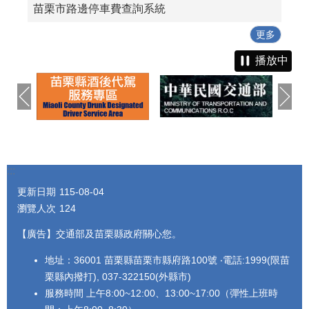
苗栗市路邊停車費查詢系統
更多
播放中
:::
更新日期
115-08-04
瀏覽人次
124
【廣告】交通部及苗栗縣政府關心您。
地址：36001 苗栗縣苗栗市縣府路100號 ‧電話:1999(限苗
栗縣內撥打), 037-322150(外縣市)
服務時間 上午8:00~12:00、13:00~17:00（彈性上班時