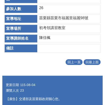
26
苗栗縣苗栗市福麗里福麗98號
初考領講習教室
陳佳楓
回上一頁
回最上面
:::
更新日期
115-08-04
瀏覽人次
23
【廣告】交通部及苗栗縣政府關心您。