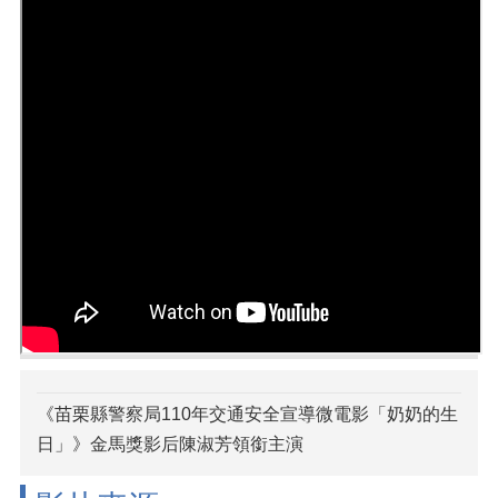
《苗栗縣警察局110年交通安全宣導微電影「奶奶的生
日」》金馬獎影后陳淑芳領銜主演