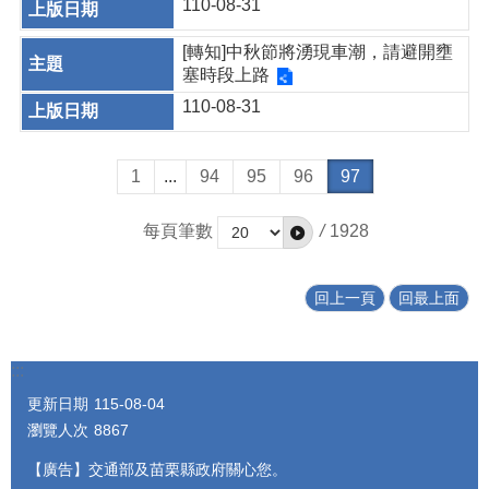
110-08-31
[轉知]中秋節將湧現車潮，請避開壅
塞時段上路
110-08-31
1
...
94
95
96
97
每頁筆數
/
1928
回上一頁
回最上面
:::
更新日期
115-08-04
瀏覽人次
8867
【廣告】交通部及苗栗縣政府關心您。