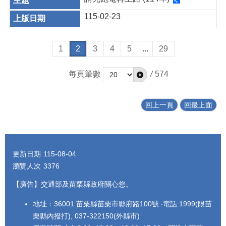
115-02-23
1
2
3
4
5
...
29
每頁筆數
/
574
回上一頁
回最上面
:::
更新日期
115-08-04
瀏覽人次
3376
【廣告】交通部及苗栗縣政府關心您。
地址：36001 苗栗縣苗栗市縣府路100號 ‧電話:1999(限苗
栗縣內撥打), 037-322150(外縣市)